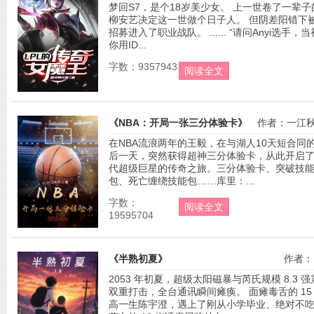
梦回S7，是个18岁美少女。 上一世卷了一辈子
柳安艺决定这一世做个日子人。 但阴差阳错下
招募进入了职业战队。 ...... “请问Anyi选手，当
你用ID...
字数：9357943
阅读全文
《NBA：开局一张三分体验卡》
作者：一江
在NBA流浪两年的王毅，在与湖人10天短合同
后一天，突然获得超神三分体验卡，从此开启
代超级巨星的传奇之旅。三分体验卡、突破技
包、死亡缠绕技能包……库里：...
字数：
阅读全文
19595704
《半熟初夏》
作者：I
2053 年初夏，超级太阳磁暴与芮氏规模 8.3 强
双重打击，全台通讯瞬间瘫痪。 面瘫毒舌的 15
高一生陈宇澄，遇上了刚从小学毕业、绝对不