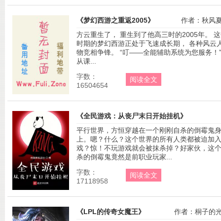
《梦幻西游之重返2005》
作者：秋风
方云重生了， 重生到了他高三时的2005年。 
时期的梦幻西游正处于飞速成长期， 各种风云
物竞相争锋。 “叮——全能辅助系统为您服务！”
从课...
字数：
阅读全文
16504654
《全民游戏：从丧尸末日开始挂机》
平行世界，方恒穿越在一个刚刚自杀的倒霉鬼
作者：帝国黑铁
上。嗯？什么？这个世界的所有人类都被迫加
戏？惊！不玩游戏就会被抹杀掉？好家伙，这
杀的倒霉鬼竟然是前职业玩家...
字数：
阅读全文
17118958
《LPL的传奇女魔王》
作者：桐子的