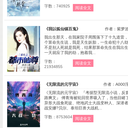
字数：740925
阅读全文
《我以狐仙镇百鬼》
作者：紫梦
我出生那天，在我家院子周围落下了十九道雷
个算命先生说，我是天生妖胎，一生命犯十八
不是别人死就是我死，结果那算命先生在我出
一天就应了我的劫，抱着我...
字数：
阅读全文
21934855
《无限流的元宇宙》
作者：A000
《无限流的元宇宙》 『考据型无限流小说，反
路爽文』 傅青海被轮回世界吸入了，当他目睹
异形大战食死徒、绝地武士大战变种人、深潜
战安娜?贝尔、泰坦巨兽大战机...
字数：8753604
阅读全文