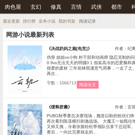
登录后可以拥有藏书和下载书籍功能。
肉色屋
玄幻
修真
言情
武侠
都市
还
最近更新
排行榜
全本小说
我的书架
阅读记录
网游小说最新列表
《决战奶妈之巅[电竞]》
作者：纪
伪骨 姐姐vs小狗 村干部和动画师 隐忍克制的
0.9vs无法无天的明骚0.1 假装高冷的恋爱脑和
很爱的废材 三年前林雨潇意气用事，一走了之。
再次...
字数：1066713
阅读全文
《缓释胶囊》
作者：言
PUBG秋季赛总决赛现场，翘首以盼的粉丝们终
再次看到陈漾横扫刺激战场。 大魔王一如既往
又帅又拽，冷着张脸轻松带领队伍拿下总冠军。
赛后，一向比完赛就走的...