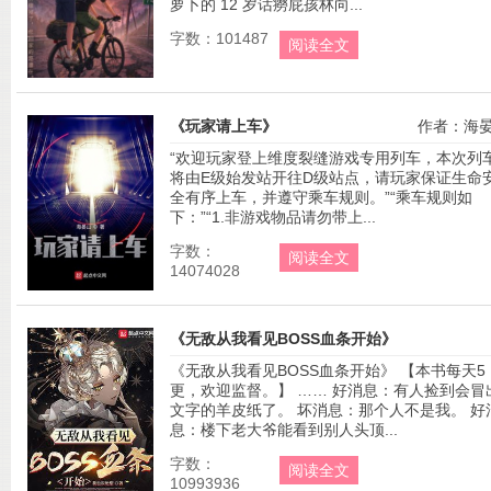
萝卜的 12 岁话癆屁孩林向...
字数：101487
阅读全文
《玩家请上车》
作者：海
“欢迎玩家登上维度裂缝游戏专用列车，本次列
将由E级始发站开往D级站点，请玩家保证生命
全有序上车，并遵守乘车规则。”“乘车规则如
下：”“1.非游戏物品请勿带上...
字数：
阅读全文
14074028
《无敌从我看见BOSS血条开始》
《无敌从我看见BOSS血条开始》 【本书每天5
作者：我也很
更，欢迎监督。】 …… 好消息：有人捡到会冒
文字的羊皮纸了。 坏消息：那个人不是我。 好
息：楼下老大爷能看到别人头顶...
字数：
阅读全文
10993936