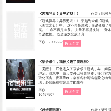
《游戏异界？异界游戏！》
作者：喝可
《游戏异界？异界游戏！》 穿越到全虚拟游戏
《创世之石》中。 这不再是游戏，而是变成了
实。 生命不再是血条。 力量不再是技能。 身
再是数据。 既然游戏变成了真...
字数：7995562
阅读全文
《宿舍求生，我被拉进了管理群》
一觉醒来，辰北进入了宿舍求生游戏，与一间
作者：翻滚的
绑定。游戏中，白天要外出收集物资，提升实
强化宿舍。夜幕降临，会有各种诡谲危险之物
现，必须躲在宿舍里才能生存...
字数：
阅读全文
10457507
《超维度玩家》
作者：诸生