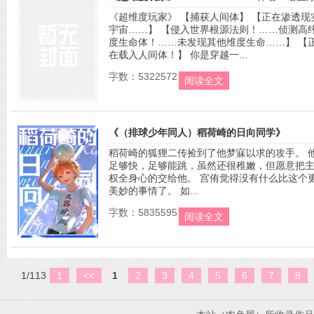
《超维度玩家》 【捕获人间体】 【正在渗透现
宇宙……】 【侵入世界根源法则！……侦测高
度生命体！……未发现其他维度生命……】 【
在载入人间体！】 你是穿越一...
字数：5322572
阅读全文
《（排球少年同人）稻荷崎的日向同学》
稻荷崎的狐狸二传捡到了他梦寐以求的攻手。 
作者：莫
足够快，足够能跳，虽然还很稚嫩，但愿意把
权全身心的交给他。 宫侑觉得没有什么比这个
美妙的事情了。 如...
字数：5835595
阅读全文
1/113
1
<<
1
2
3
4
5
6
7
8