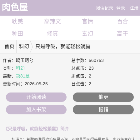
肉色屋
阅读记录
登录
注册
耽美
高辣文
言情
百合
种田
修真
玄幻
高干
首页
科幻
只是呼吸，就能轻松躺赢
作者：
鸣玉珂兮
总字数：560753
类别：
科幻
总点击：23
最新：
第81章
周点击：2
更新时间：
2026-05-25
日点击：2
开始阅读
催更
加入书架
报错
《只是呼吸，就能轻松躺赢》简介
    坏消息：被酸雨淋得皮毛焦黑不说，还被暴雪砸得头晕眼花，史诗级生存大