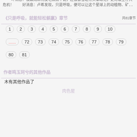
《只是呼吸，就能轻松躺赢》章节
共81章节
1
2
3
4
5
6
7
8
9
10
......
72
73
74
75
76
77
78
79
80
81
作者鸣玉珂兮的其他作品
木有其他作品了
肉色屋