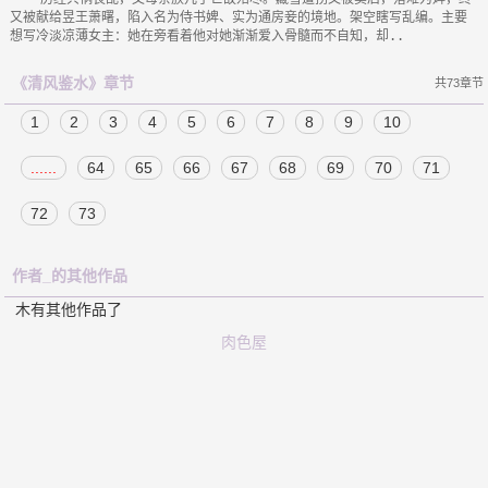
又被献给昱王萧曙，陷入名为侍书婢、实为通房妾的境地。架空瞎写乱编。主要
《清风鉴水》章节
共73章节
1
2
3
4
5
6
7
8
9
10
......
64
65
66
67
68
69
70
71
72
73
作者_的其他作品
木有其他作品了
肉色屋