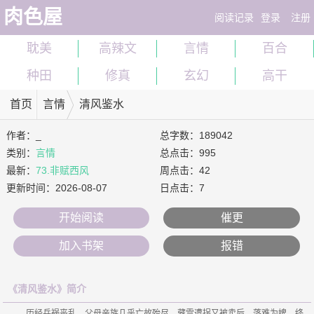
肉色屋
阅读记录
登录
注册
耽美
高辣文
言情
百合
种田
修真
玄幻
高干
首页
言情
清风鉴水
作者：
_
总字数：189042
类别：
言情
总点击：995
最新：
73.非赋西风
周点击：42
更新时间：
2026-08-07
日点击：7
开始阅读
催更
加入书架
报错
《清风鉴水》简介
    历经兵祸丧乱，父母亲族几乎亡故殆尽。藏雪遭拐又被卖后，落难为婢，终